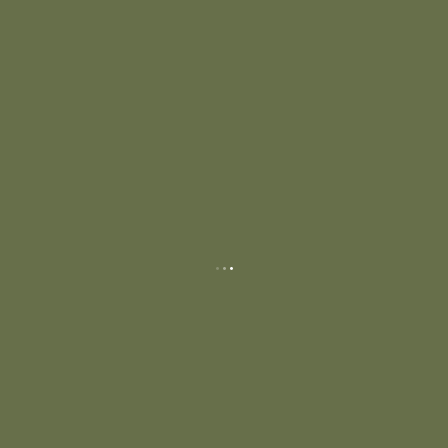
.
.
.