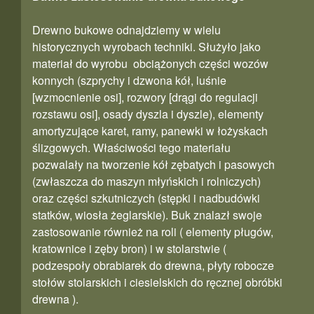
Drewno bukowe odnajdziemy w wielu
historycznych wyrobach techniki. Służyło jako
materiał do wyrobu obciążonych części wozów
konnych (szprychy i dzwona kół, luśnie
[wzmocnienie osi], rozwory [drągi do regulacji
rozstawu osi], osady dyszla i dyszle), elementy
amortyzujące karet, ramy, panewki w łożyskach
ślizgowych. Właściwości tego materiału
pozwalały na tworzenie kół zębatych i pasowych
(zwłaszcza do maszyn młyńskich i rolniczych)
oraz części szkutniczych (stępki i nadbudówki
statków, wiosła żeglarskie). Buk znalazł swoje
zastosowanie również na roli ( elementy pługów,
kratownice i zęby bron) i w stolarstwie (
podzespoły obrabiarek do drewna, płyty robocze
stołów stolarskich i ciesielskich do ręcznej obróbki
drewna ).